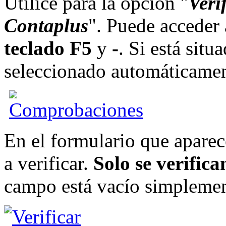
Utilice para la opción "
Veri
Contaplus
". Puede acceder
teclado
F5
y
-
. Si está sit
seleccionado automáticamen
En el formulario que aparec
a verificar.
Solo se verific
campo está vacío simplement