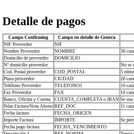
Detalle de pagos
Campo Confirming
Campo en detalle de Genera
NIF Proveedor
NIF
Nombre Proveedor
NOMBRE
30 cara
Domicilio de proveedro
DOMICILIO
Nº domicilio proveedor
No se 
Cod. Postal proveedor
COD_POSTAL
5 núme
Plaza proveedor
CIUDAD
20 cara
Teléfono Proveedor
TELEFONO1
10 cara
Fax Proveedor
FAX
10 cara
Banco, Oficina y Cuenta
CUENTA_COMPLETA o IBAN
Se usa
Núm Factura/Nota Abono
REF_DOC
11 cara
Fecha factura
FECHA_ORIGEN
Importe Factura
IMPORTE
Se per
Fecha pago factura
FECHA_VENCIMIENTO
Descripción I
REF_NORMA
Tenga 