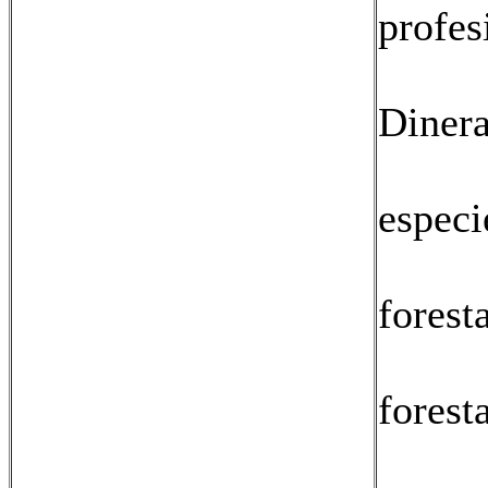
profes
16:
Dinera
17:
especi
18: 
forest
19: 
forest
20: