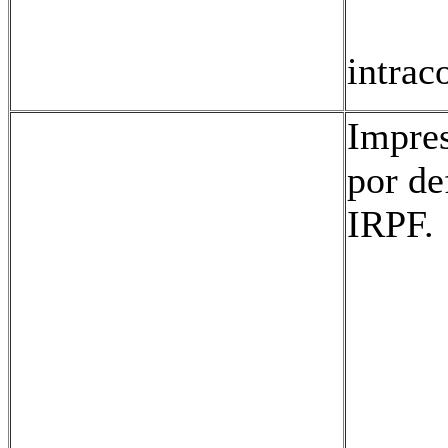
08:
intrac
Impres
por de
IRPF.
01
02
03:
04:
05: