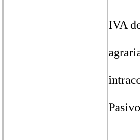
01: 
IVA d
02:
agrari
03:
intrac
04: 
Pasiv
06:
07: