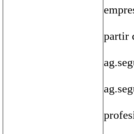
empres
11: 
partir
12:
ag.seg
13:
ag.seg
14: 
profes
15: 