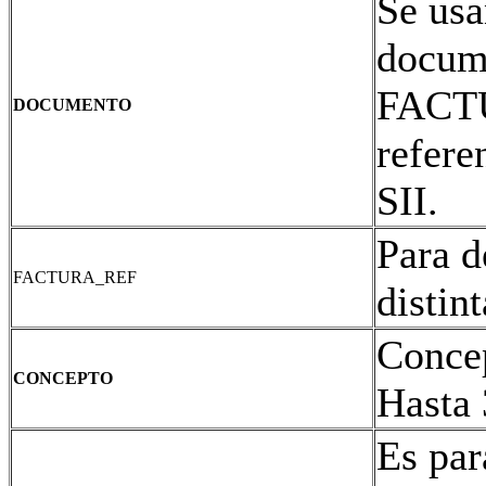
Se usa
docume
FACTU
DOCUMENTO
refere
SII.
Para d
FACTURA_REF
distin
Concep
CONCEPTO
Hasta 
Es par