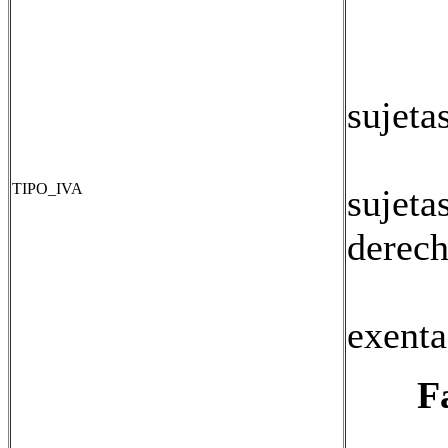
06:
07: 
sujeta
08: 
TIPO_IVA
sujeta
derech
09: 
exenta
F
===