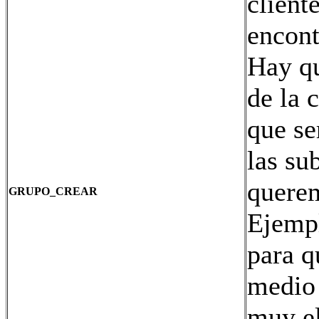
client
encont
Hay qu
de la
que se
las su
querem
GRUPO_CREAR
Ejempl
para q
medio 
muy e