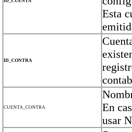
config
ID_CUENTA
Esta c
emitid
Cuenta
existe
ID_CONTRA
regist
contab
Nombre
En cas
CUENTA_CONTRA
usar