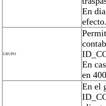
traspa
En dia
efecto
Permit
contab
ID_CO
GRUPO
En cas
en 400
En el 
ID_CO