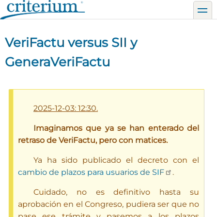
Pasar
toggl
al
contenido
VeriFactu versus SII y
principal
GeneraVeriFactu
2025-12-03: 12:30.
Imaginamos que ya se han enterado del
retraso de VeriFactu, pero con matices.
Ya ha sido publicado el decreto con el
cambio de plazos para usuarios de SIF
.
Cuidado, no es definitivo hasta su
aprobación en el Congreso, pudiera ser que no
pase ese trámite y pasemos a los plazos