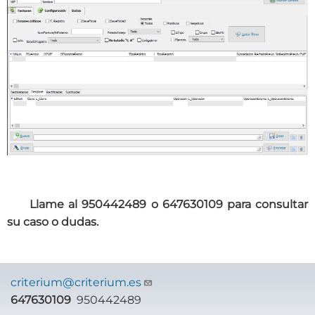
Llame al 950442489 o 647630109 para consultar
su caso o dudas.
criterium@criterium.es
647630109
950442489