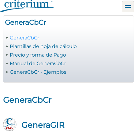
Pasar
toggl
al
contenido
GeneraCbCr
principal
GeneraCbCr
Plantillas de hoja de cálculo
Precio y forma de Pago
Manual de GeneraCbCr
GeneraCbCr - Ejemplos
GeneraCbCr
GeneraGIR