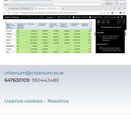
criterium@criterium.es
647630109
950442489
Usamos cookies
-
Nosotros