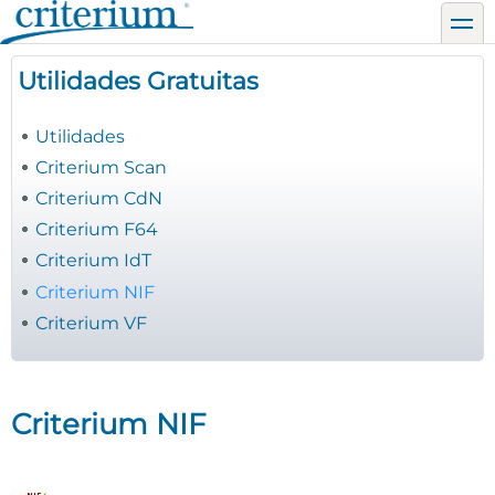
Pasar
toggl
al
contenido
Utilidades Gratuitas
principal
Utilidades
Criterium Scan
Criterium CdN
Criterium F64
Criterium IdT
Criterium NIF
Criterium VF
Criterium NIF