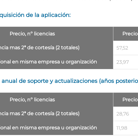
uisición de la aplicación:
Precio, nº licencias
Precio
encia mas 2ª de cortesía (2 totales)
57,52
ional
en misma empresa u organización
23,97
anual de soporte y actualizaciones (años posterio
Precio, nº licencias
Precio
encia mas 2ª de cortesía (2 totales)
28,76
ional
en misma empresa u organización
11,98