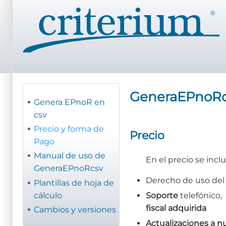
Pasar
al
contenido
principal
GeneraEPnoRcs
Genera EPnoR en
csv
Precio y forma de
Precio
Pago
Manual de uso de
En el precio se inclu
GeneraEPnoRcsv
Derecho de uso de
Plantillas de hoja de
cálculo
Soporte
telefónico,
fiscal adquirida
Cambios y versiones
Actualizaciones a n