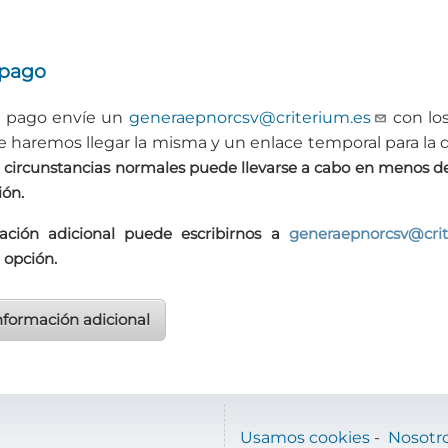
 pago
el pago envíe un
generaepnorcsv@criterium.es
con los
le haremos llegar la misma y un enlace temporal para la 
en circunstancias normales puede llevarse a cabo en menos de 
ión.
ración adicional puede escribirnos a
generaepnorcsv@crit
 opción.
nformación adicional
Usamos cookies
-
Nosotr