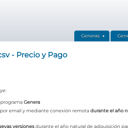
Generas
Gene
v - Precio y Pago
ye:
l programa
Genera
 por email y mediante conexión remota
durante el año na
uevas versiones
durante el año natural de adquisición para