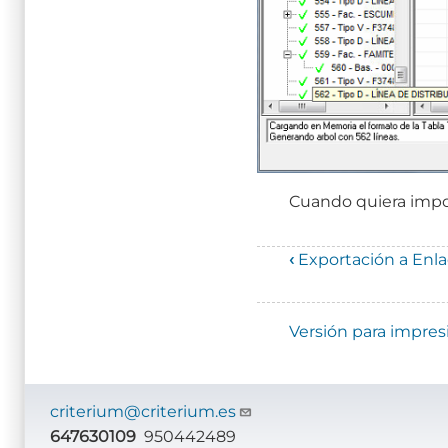
Cuando quiera impor
‹
Exportación a Enla
Enlaces
transversales
Versión para impres
de
Book
criterium@criterium.es
para
647630109
950442489