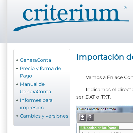
Pasar
al
contenido
principal
Importación d
GeneraConta
Precio y forma de
Pago
Vamos a Enlace Con
Manual de
Indicamos el direct
GeneraConta
ser .DAT o .TXT.
Informes para
impresión
Cambios y versiones