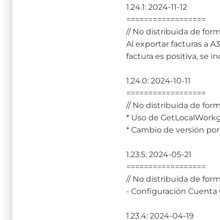
1.24.1: 2024-11-12
==================
// No distribuida de form
Al exportar facturas a A
factura es positiva, se i
1.24.0: 2024-10-11
==================
// No distribuida de form
* Uso de GetLocalWorkg
* Cambio de versión po
1.23.5: 2024-05-21
==================
// No distribuida de form
- Configuración Cuenta
1.23.4: 2024-04-19