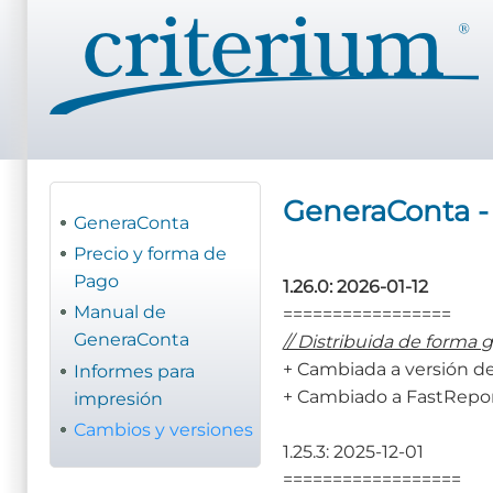
Pasar
al
contenido
principal
GeneraConta -
GeneraConta
Precio y forma de
Pago
1.26.0: 2026-01-12
Manual de
=================
GeneraConta
// Distribuida de forma 
+ Cambiada a versión d
Informes para
+ Cambiado a FastRepor
impresión
Cambios y versiones
1.25.3: 2025-12-01
==================