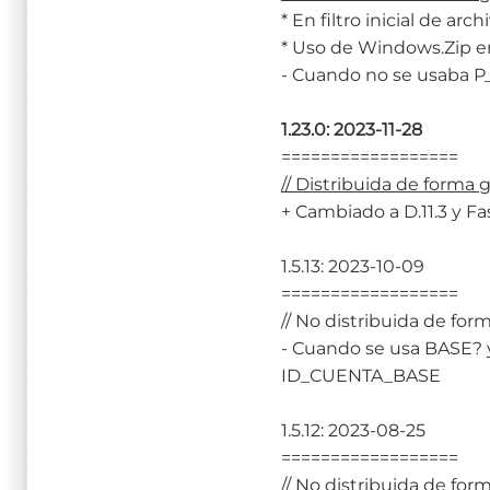
* En filtro inicial de ar
* Uso de Windows.Zip en
- Cuando no se usaba P_
1.23.0: 2023-11-28
==================
// Distribuida de forma 
+ Cambiado a D.11.3 y F
1.5.13: 2023-10-09
==================
// No distribuida de form
- Cuando se usa BASE? y
ID_CUENTA_BASE
1.5.12: 2023-08-25
==================
// No distribuida de form