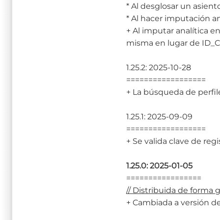
* Al desglosar un asie
* Al hacer imputación a
+ Al imputar analítica 
misma en lugar de ID
1.25.2: 2025-10-28
==================
+ La búsqueda de perfile
1.25.1: 2025-09-09
==================
+ Se valida clave de re
1.25.0: 2025-01-05
=================
// Distribuida de forma 
+ Cambiada a versión d