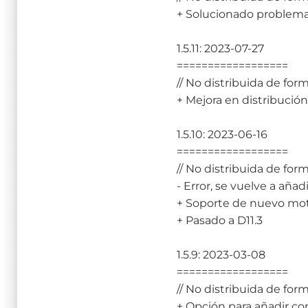
+ Solucionado problema
1.5.11: 2023-07-27
==================
// No distribuida de form
+ Mejora en distribució
1.5.10: 2023-06-16
==================
// No distribuida de form
- Error, se vuelve a añad
+ Soporte de nuevo mot
+ Pasado a D11.3
1.5.9: 2023-03-08
==================
// No distribuida de form
+ Opción para añadir co