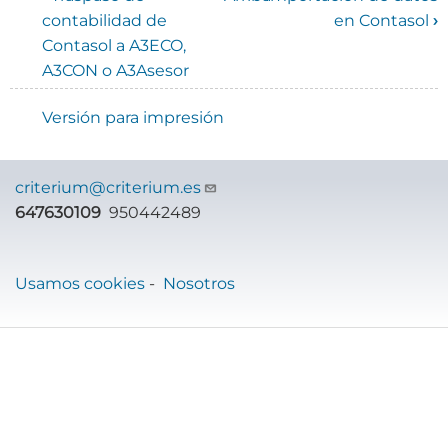
Enlaces
contabilidad de
en Contasol
›
Contasol a A3ECO,
transversales
A3CON o A3Asesor
de
Versión para impresión
Book
para
criterium@criterium.es
Manual
647630109
950442489
de
GeneraConta
Usamos cookies
-
Nosotros