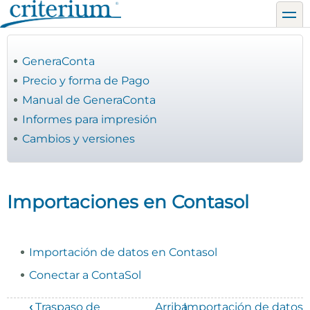
Pasar
toggl
al
contenido
principal
GeneraConta
Precio y forma de Pago
Manual de GeneraConta
Informes para impresión
Cambios y versiones
Importaciones en Contasol
Importación de datos en Contasol
Conectar a ContaSol
‹
Traspaso de
Arriba
Importación de datos