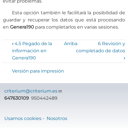
evitar problemas.
Esta opción también le facilitará la posibilidad de
guardar y recuperar los datos que está procesando
en
Genera190
para completarlos en varias sesiones.
‹
4.5 Pegado de la
Arriba
6 Revisión y
Enlaces
información en
completado de datos
Genera190
›
transversales
de
Versión para impresión
Book
para
criterium@criterium.es
647630109
950442489
Manual
de
uso
Usamos cookies
-
Nosotros