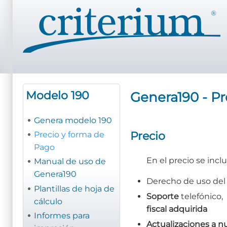
Pasar
al
contenido
principal
Modelo 190
Genera190 - Pr
Genera modelo 190
Precio
Precio y forma de
Pago
En el precio se inclu
Manual de uso de
Genera190
Derecho de uso de
Plantillas de hoja de
Soporte
telefónico,
cálculo
fiscal adquirida
Informes para
Actualizaciones a n