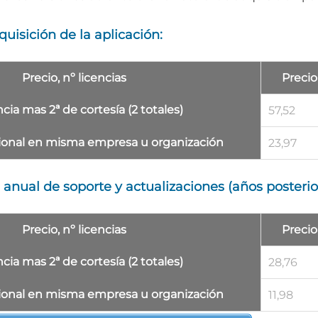
uisición de la aplicación:
Precio, nº licencias
Precio
encia mas 2ª de cortesía (2 totales)
57,52
ional
en misma empresa u organización
23,97
anual de soporte y actualizaciones (años posterio
Precio, nº licencias
Precio
encia mas 2ª de cortesía (2 totales)
28,76
ional
en misma empresa u organización
11,98