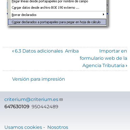
‹
6.3 Datos adicionales
Arriba
Importar en
Enlaces
formulario web de la
Agencia Tributaria
›
transversales
de
Versión para impresión
Book
para
criterium@criterium.es
647630109
950442489
Manual
de
uso
Usamos cookies
-
Nosotros