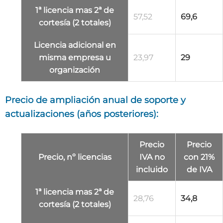
1ª licencia mas 2ª de
57,52
69,6
cortesía (2 totales)
Licencia adicional
en
misma empresa u
23,97
29
organización
Precio de ampliación anual de soporte y
actualizaciones (años posteriores):
Precio
Precio
Precio, nº licencias
IVA no
con 21%
incluido
de IVA
1ª licencia mas 2ª de
28,76
34,8
cortesía (2 totales)