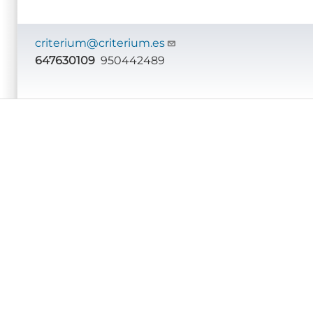
criterium@criterium.es
647630109
950442489