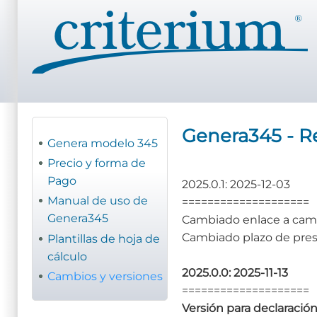
Pasar
al
contenido
principal
Genera345 - R
Genera modelo 345
Precio y forma de
Pago
2025.0.1: 2025-12-03
Manual de uso de
====================
Genera345
Cambiado enlace a cam
Cambiado plazo de pre
Plantillas de hoja de
cálculo
2025.0.0: 2025-11-13
Cambios y versiones
====================
Versión para declaración