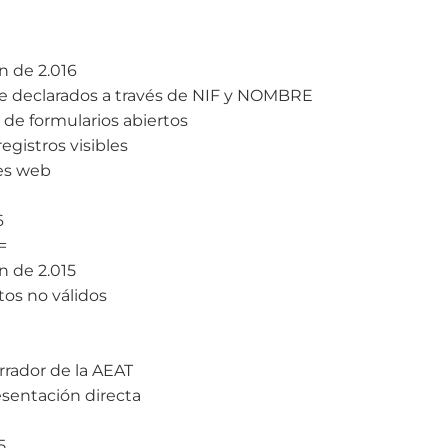
n de 2.016
e declarados a través de NIF y NOMBRE
 de formularios abiertos
egistros visibles
es web
6
=
n de 2.015
tos no válidos
rrador de la AEAT
esentación directa
5