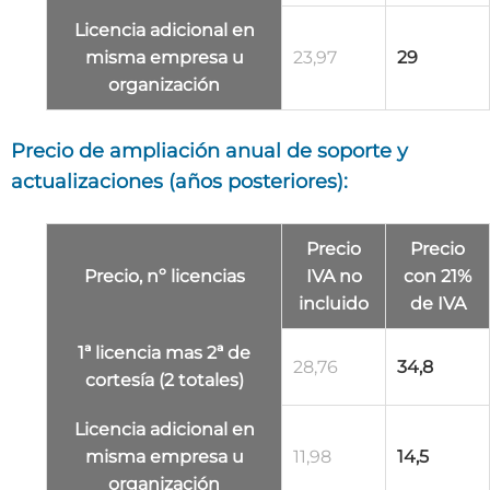
Licencia adicional
en
misma empresa u
23,97
29
organización
Precio de ampliación anual de soporte y
actualizaciones (años posteriores):
Precio
Precio
Precio, nº licencias
IVA no
con 21%
incluido
de IVA
1ª licencia mas 2ª de
28,76
34,8
cortesía (2 totales)
Licencia adicional
en
misma empresa u
11,98
14,5
organización