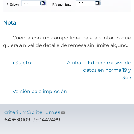
Nota
Cuenta con un campo libre para apuntar lo que
quiera a nivel de detalle de remesa sin límite alguno.
‹
Sujetos
Arriba
Edición masiva de
Enlaces
datos en norma 19 y
34
›
transversales
de
Versión para impresión
Book
para
criterium@criterium.es
647630109
950442489
Manual
de