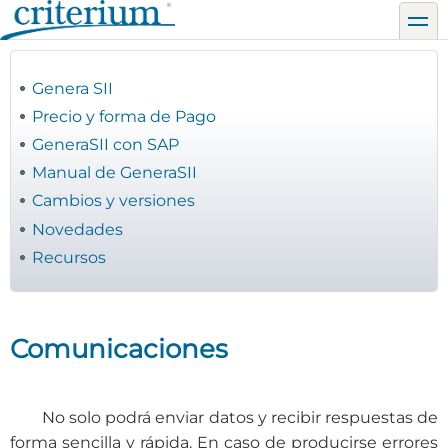
Pasar
toggl
al
contenido
principal
Genera SII
Precio y forma de Pago
GeneraSII con SAP
Manual de GeneraSII
Cambios y versiones
Novedades
Recursos
Comunicaciones
No solo podrá enviar datos y recibir respuestas de
forma sencilla y rápida. En caso de producirse errores