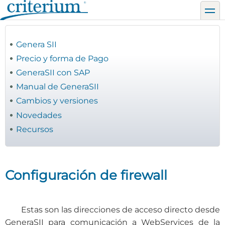
Pasar
toggl
al
contenido
principal
Genera SII
Precio y forma de Pago
GeneraSII con SAP
Manual de GeneraSII
Cambios y versiones
Novedades
Recursos
Configuración de firewall
Estas son las direcciones de acceso directo desde
GeneraSII para comunicación a WebServices de la