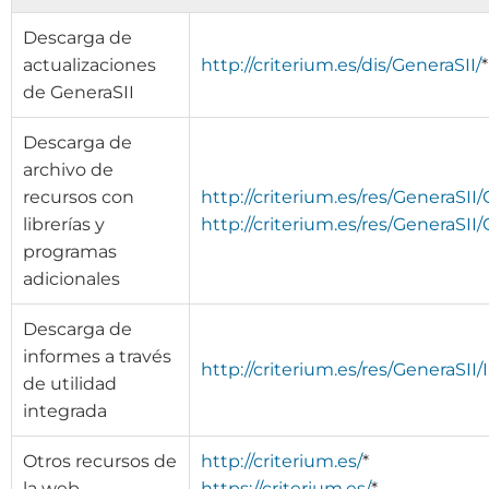
Descarga de
actualizaciones
http://criterium.es/dis/GeneraSII/
*
de GeneraSII
Descarga de
archivo de
recursos con
http://criterium.es/res/GeneraSII
librerías y
http://criterium.es/res/GeneraSI
programas
adicionales
Descarga de
informes a través
http://criterium.es/res/GeneraSII
de utilidad
integrada
Otros recursos de
http://criterium.es/
*
la web
https://criterium.es/
*