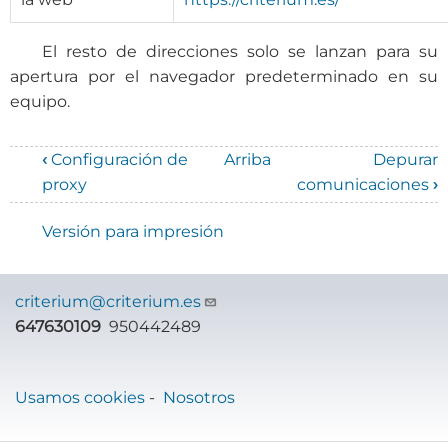
El resto de direcciones solo se lanzan para su
apertura por el navegador predeterminado en su
equipo.
‹
Configuración de
Arriba
Depurar
Enlaces
proxy
comunicaciones
›
transversales
Versión para impresión
de
Book
criterium@criterium.es
para
647630109
950442489
Manual
de
Usamos cookies
-
Nosotros
GeneraSII