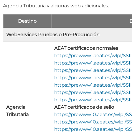
Agencia Tributaria y algunas web adicionales:
Destino
D
WebServices Pruebas o Pre-Producción
AEAT certificados normales
https://prewww1.aeat.es/wlpl/SS
https://prewww1.aeat.es/wlpl/SSI
https://prewww1.aeat.es/wlpl/SSI
https://prewww1.aeat.es/wlpl/SS
https://prewww1.aeat.es/wlpl/SS
https://prewww1.aeat.es/wlpl/SSI
https://prewww1.aeat.es/wlpl/S
Agencia
AEAT certificados de sello
Tributaria
https://prewww10.aeat.es/wlpl/S
https://prewww10.aeat.es/wlpl/S
https://prewww10.aeat.es/wlpl/SS