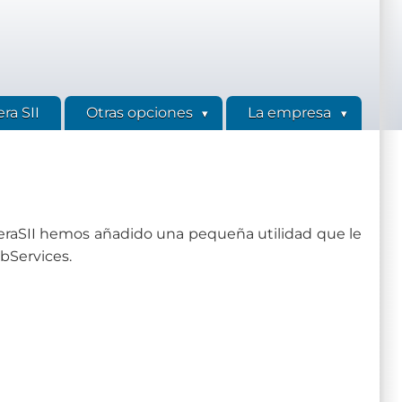
ra SII
Otras opciones
La empresa
eraSII hemos añadido una pequeña utilidad que le
ebServices.