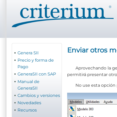
Pasar
al
contenido
principal
Enviar otros 
Genera SII
Precio y forma de
Pago
Aprovechando la ge
GeneraSII con SAP
permitirá presentar otro
Manual de
No use esta opción p
GeneraSII
Cambios y versiones
Novedades
Recursos