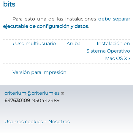
bits
Para esto una de las instalaciones
debe separar
ejecutable de configuración y datos
.
‹
Uso multiusuario
Arriba
Instalación en
Enlaces
Sistema Operativo
Mac OS X
›
transversales
de
Versión para impresión
Book
para
criterium@criterium.es
647630109
950442489
Manual
de
GeneraSII
Usamos cookies
-
Nosotros