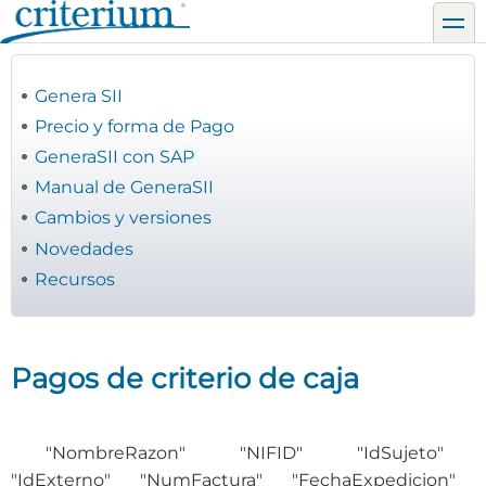
Pasar
toggl
al
contenido
principal
Genera SII
Precio y forma de Pago
GeneraSII con SAP
Manual de GeneraSII
Cambios y versiones
Novedades
Recursos
Pagos de criterio de caja
"NombreRazon" "NIFID" "IdSujeto"
"IdExterno" "NumFactura" "FechaExpedicion"