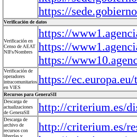
https://sede.gobiern
Verificación de datos
https://www1.agenc
Verificación en
https://www1.agenc
Censo de AEAT
NIFs/Nombres
https://www10.agen
Verificación de
https://ec.europa.eu
operadores
intracomunitarios
en VIES
Recursos para GeneraSII
Descarga de
http://criterium.es/d
actualizaciones
de GeneraSII
Descarga de
http://criterium.es/
archivo de
recursos con
librerías y