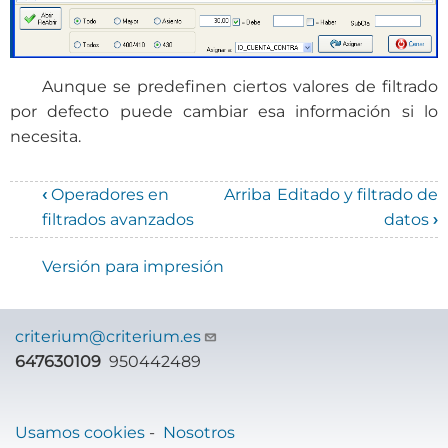
Aunque se predefinen ciertos valores de filtrado
por defecto puede cambiar esa información si lo
necesita.
‹
Operadores en
Arriba
Editado y filtrado de
Enlaces
filtrados avanzados
datos
›
transversales
Versión para impresión
de
Book
criterium@criterium.es
para
647630109
950442489
Manual
de
Usamos cookies
-
Nosotros