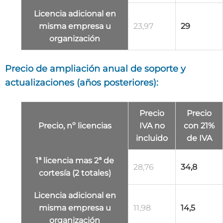
Licencia adicional
en
misma empresa u
23,97
29
organización
Precio de ampliación anual de soporte y
actualizaciones (años posteriores):
Precio
Precio
Precio, nº licencias
IVA no
con 21%
incluido
de IVA
1ª licencia mas 2ª de
28,76
34,8
cortesía (2 totales)
Licencia adicional
en
misma empresa u
11,98
14,5
organización