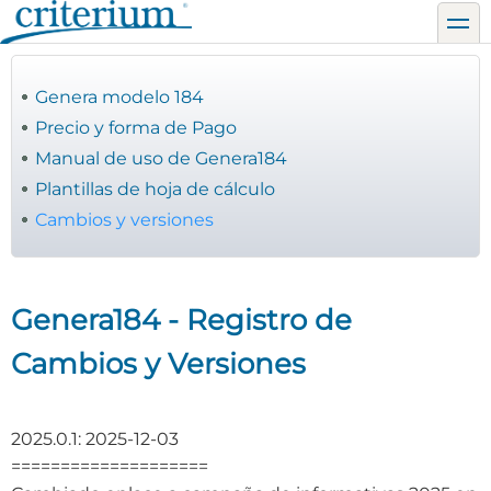
Pasar
toggl
al
contenido
principal
Genera modelo 184
Precio y forma de Pago
Manual de uso de Genera184
Plantillas de hoja de cálculo
Cambios y versiones
Genera184 - Registro de
Cambios y Versiones
2025.0.1: 2025-12-03
====================