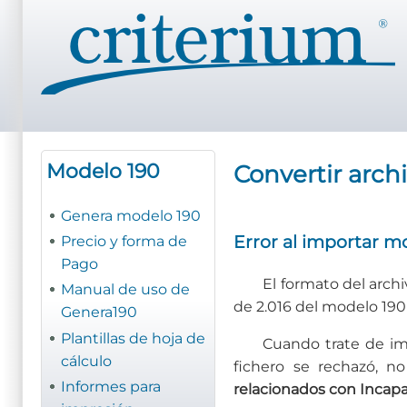
Pasar
al
contenido
principal
Modelo 190
Convertir arch
Genera modelo 190
Error al importar m
Precio y forma de
Pago
El formato del arch
Manual de uso de
de 2.016 del modelo 190
Genera190
Plantillas de hoja de
Cuando trate de im
cálculo
fichero se rechazó, no
Informes para
relacionados con Incapa