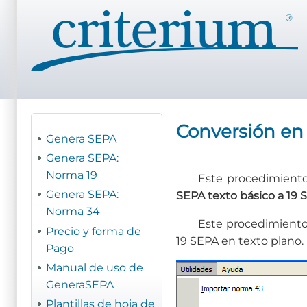
Pasar
al
contenido
principal
Conversión en 
Genera SEPA
Genera SEPA:
Norma 19
Este procedimiento
Genera SEPA:
SEPA texto básico a 19
Norma 34
Este procedimiento 
Precio y forma de
19 SEPA en texto plano.
Pago
Manual de uso de
GeneraSEPA
Plantillas de hoja de