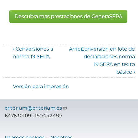
Descubra mas prestaciones de
GeneraSEPA
‹
Conversiones a
Arriba
Conversión en lote de
Enlaces
norma 19 SEPA
declaraciones norma
19 SEPA en texto
transversales
básico
›
de
Versión para impresión
Book
para
criterium@criterium.es
Manual
647630109
950442489
de
GeneraSEPA
Usamos cookies
-
Nosotros