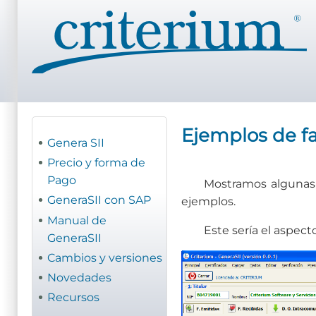
Pasar
al
contenido
principal
Ejemplos de fa
Genera SII
Precio y forma de
Pago
Mostramos algunas 
GeneraSII con SAP
ejemplos.
Manual de
Este sería el aspec
GeneraSII
Cambios y versiones
Novedades
Recursos