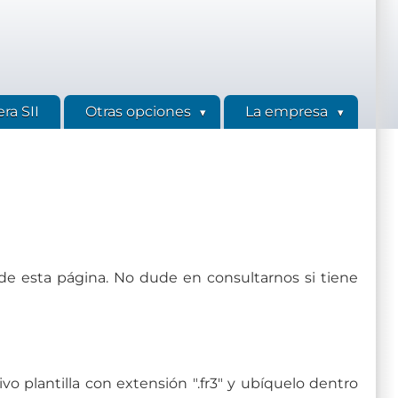
ra SII
Otras opciones
La empresa
 esta página. No dude en consultarnos si tiene
o plantilla con extensión ".fr3" y ubíquelo dentro