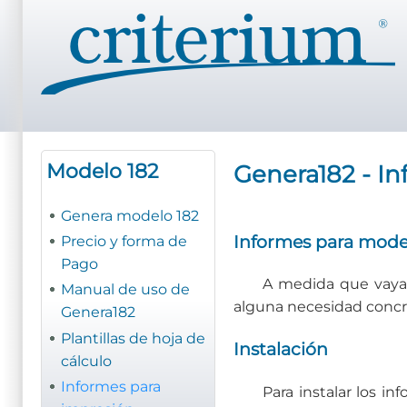
Pasar
al
contenido
principal
Modelo 182
Genera182 - I
Genera modelo 182
Informes para mode
Precio y forma de
Pago
A medida que vayam
Manual de uso de
alguna necesidad concre
Genera182
Plantillas de hoja de
Instalación
cálculo
Informes para
Para instalar los i