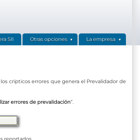
ra SII
Otras opciones
La empresa
los crípticos errores que genera el Prevalidador de
izar errores de prevalidación
”.
es reportados.