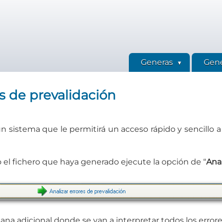
Generas
Gene
es de prevalidación
n sistema que le permitirá un acceso rápido y sencillo a 
 el fichero que haya generado ejecute la opción de “
Anal
ana adicional donde se van a interpretar todos los error