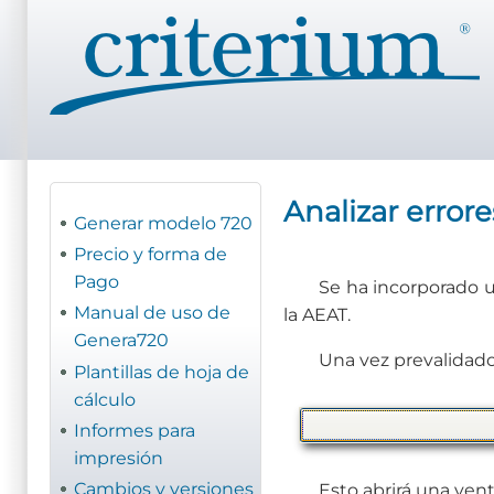
Pasar
al
contenido
principal
Analizar error
Generar modelo 720
Precio y forma de
Pago
Se ha incorporado u
Manual de uso de
la AEAT.
Genera720
Una vez prevalidado
Plantillas de hoja de
cálculo
Informes para
impresión
Cambios y versiones
Esto abrirá una vent