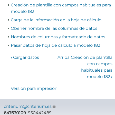
Creación de plantilla con campos habituales para
modelo 182
Carga de la información en la hoja de cálculo
Obener nombre de las columnas de datos
Nombres de columnas y formateado de datos
Pasar datos de hoja de cálculo a modelo 182
‹
Cargar datos
Arriba
Creación de plantilla
Enlaces
con campos
habituales para
transversales
modelo 182
›
de
Versión para impresión
Book
para
criterium@criterium.es
Manual
647630109
950442489