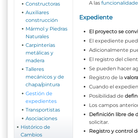
A las
funcionalidade
Constructoras
Auxiliares
Expediente
construcción
Mármol y Piedras
El proyecto se conv
Naturales
El expediente puede
Carpinterías
Adicionalmente pue
metálicas y
El registro del clie
madera
Se pueden hacer ag
Talleres
mecánicos y de
Registro de la
valor
chapa/pintura
Cuando el expedien
Gestión de
Posibilidad de
defin
expedientes
Los campos anteriore
Transportistas
Definición libre d
Asociaciones
solicitar.
Histórico de
Registro y control 
Cambios