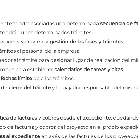
iente tendrá asociadas una determinada
secuencia de f
s tendrán unos determinados trámites.
ediente se realiza la
gestión de las fases y trámites
.
rámites
al personal de la empresa.
edor al trámite para designar lugar de realización del m
rámites para establecer
calendarios de tareas y citas
.
e
fechas límite
para los trámites.
a de
cierre del trámite
y trabajador responsable del mism
ica de facturas y cobros desde el expediente
, quedando
o de facturas y cobros del proyecto en el propio expedi
es al expediente
a través de las facturas de los proveedo