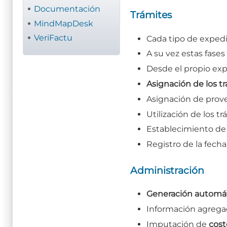
Documentación
Trámites
MindMapDesk
VeriFactu
Cada tipo de exped
A su vez estas fase
Desde el propio exp
Asignación de los t
Asignación de prove
Utilización de los t
Establecimiento d
Registro de la fech
Administración
Generación automát
Información agregad
Imputación de
cost