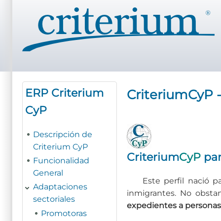
Pasar
al
contenido
principal
ERP Criterium
CriteriumCyP 
CyP
Descripción de
Criterium CyP
Criterium
CyP
par
Funcionalidad
General
Este perfil nació 
Adaptaciones
inmigrantes. No obstan
sectoriales
expedientes a personas f
Promotoras